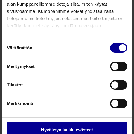
alan kumppaneillemme tietoja siitä, miten käytät
2 tuotetta
sivustoamme. Kumppanimme voivat yhdistää näitä
tietoja muihin tietoihin, joita olet antanut heille tai joita on
Lämpötila-anturi
kerätty, kun olet käyttänyt heidän palvelujaan.
valvontamonitoriin
Lämpötila
Lämpötila
Suostumuksen
Välttämätön
valinta
Paksumpi lämpötila-anturi
Mieltymykset
Lämpötila
Lämpötila
Tilastot
Markkinointi
– Taking care further
Hyväksyn kaikki evästeet