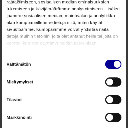
Hae tuote
räätälöimiseen, sosiaalisen median ominaisuuksien
tukemiseen ja kävijämäärämme analysoimiseen. Lisäksi
jaamme sosiaalisen median, mainosalan ja analytiikka-
Haavasidosten kiinnitys
(2)
Infektoituneet haavat
(7)
alan kumppaneillemme tietoja siitä, miten käytät
Leikkaushaavat
(3)
Palovammat
(5)
sivustoamme. Kumppanimme voivat yhdistää näitä
tietoja muihin tietoihin, joita olet antanut heille tai joita on
Puremahaavat
(6)
Runsaasti erittävät haavat
(5)
kerätty, kun olet käyttänyt heidän palvelujaan.
Syvät ja onkalomaiset haavat
(5)
Tapaturmaiset haavat
(4)
Suostumuksen
Välttämätön
valinta
Mieltymykset
Tilastot
Markkinointi