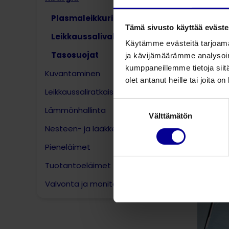
hoitohen
Plasmaleikkuri
käytön 
Tämä sivusto käyttää eväste
Leikkaussalivalot
Käytämme evästeitä tarjoama
Plasm
Tasosuojat
ja kävijämäärämme analysoim
kumppaneillemme tietoja siitä
Kuvantaminen
olet antanut heille tai joita o
Leikkaussaliratkaisut
Suostumuksen
Lämmönhallinta
Välttämätön
valinta
Nesteen- ja lääkkeenanto
Pieneläimet
Tuotantoeläimet
Valvonta ja monitorointi