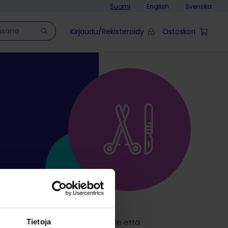
Suomi
English
Svenska
Kirjaudu/Rekisteröidy
Ostoskori
siin ovat turvallisia sekä eläimelle että
Tietoja