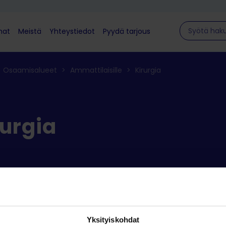
Hae sivulla
mat
Meistä
Yhteystiedot
Pyydä tarjous
Osaamisalueet
>
Ammattilaisille
>
Kirurgia
rurgia
rVetin edistykselliset ratkaisut eläinten kirurgisiin toimenpitei
Yksityiskohdat