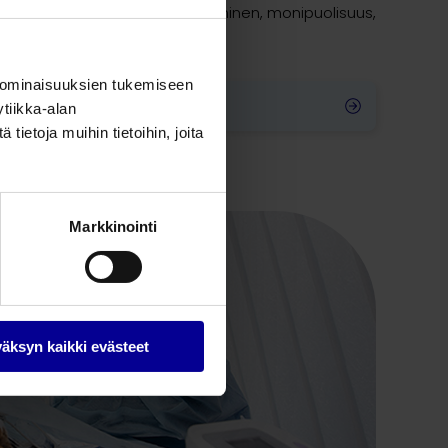
 lisäksi on potilaan nopea toipuminen, monipuolisuus,
 ominaisuuksien tukemiseen
suojat
tiikka-alan
ietoja muihin tietoihin, joita
Markkinointi
äksyn kaikki evästeet