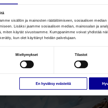
kilökunnalle. Kirurgisissa ratkaisuissa tärkeää turvallisuuden
helppous sekä nopeus.
Lue lisää
itä
mme sisällön ja mainosten räätälöimiseen, sosiaalisen median
aleikkuri
Taso
iseen. Lisäksi jaamme sosiaalisen median, mainosalan ja analy
, miten käytät sivustoamme. Kumppanimme voivat yhdistää näitä t
n kerätty, kun olet käyttänyt heidän palvelujaan.
Mieltymykset
Tilastot
En hyväksy evästeitä
Hyv