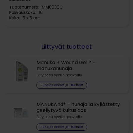
Tuotenumero:
MM0030C
Pakkauskoko:
10
Koko:
5 x 5 cm
Liittyvät tuotteet
Manuka + Wound Gel™ –
manukahunaja
Erityisesti syville haavoille
Hunajasidokset ja -tuotteet
MANUKAhd® – hunajalla kyllästetty
geeliytyvä kuitusidos
Erityisesti syville haavoille
Hunajasidokset ja -tuotteet