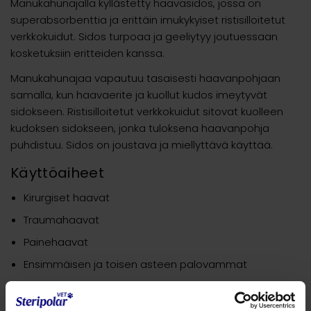
Manukahunajalla kyllästetty haavasidos, jossa on
superabsorbenttia ja erittäin imukykyiset ristisilloitetut
verkkokuidut. Sidos turpoaa ja geeliytyy joutuessaan
kosketuksiin eritteiden kanssa.
Manukahunajaa vapautuu tasaisesti haavanpohjaan
samalla, kun haavaerite ja kuollut kudos imeytyvät
sidokseen. Ristisilloitetut verkkokuidut sitovat kuolleen
kudoksen sidokseen, jonka tuloksena haavanpohja
puhdistuu. Sidos on joustava ja miellyttävä käyttää.
Käyttöaiheet
Kirurgiset haavat
Traumahaavat
Painehaavat
Ensimmäisen ja toisen asteen palovammat
MANUKAMED tuotesarja –
Manukahunajaa luonnolliseen