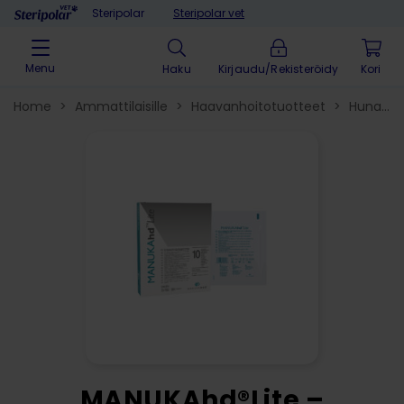
Skip to content
Steripolar
Steripolar vet
Menu
Haku
Kirjaudu/Rekisteröidy
Home
>
Ammattilaisille
>
Haavanhoitotuotteet
>
Hunajasi
ja -tuotteet
>
MANUKAhd®Lite –