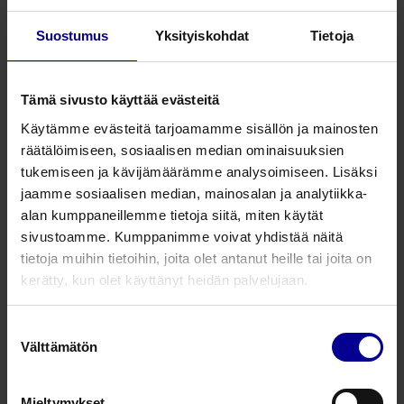
haavanhoitoon
Suostumus
Yksityiskohdat
Tietoja
Antibakteerinen ManukaMedin 100 % manukahunajaan
pohjautuva tuotesarja luo suotuisat kosteat olosuhteet
haavan paranemiselle. Manukahunajan antimikrobisen
Tämä sivusto käyttää evästeitä
aktiviteetin lisäksi tuotteilla on korkea sokeripitoisuus,
Käytämme evästeitä tarjoamamme sisällön ja mainosten
jonka ansiosta sillä on korkea osmoottinen paine.
räätälöimiseen, sosiaalisen median ominaisuuksien
Osmoottinen paine vetää puoleensa nestettä
tukemiseen ja kävijämäärämme analysoimiseen. Lisäksi
haavakudoksesta haavan pinnalle, auttaen
jaamme sosiaalisen median, mainosalan ja analytiikka-
kostuttamaan haavaa sekä pehmittämään ja
alan kumppaneillemme tietoja siitä, miten käytät
irrottamaan katetta sekä kuollutta / nekroottista
sivustoamme. Kumppanimme voivat yhdistää näitä
kudosta.
tietoja muihin tietoihin, joita olet antanut heille tai joita on
Manukamedin tuotteiden pH on 3.0-4.5. Kroonisen
kerätty, kun olet käyttänyt heidän palvelujaan.
haavan paranemisen epäonnistumisen on katsottu
korreloivan emäksisen 7.15-8.84 pH-tason kanssa.
Suostumuksen
Happamamman pH-tason ylläpitäminen voi auttaa
Välttämätön
valinta
haavaa pystymään paranemisprosessissa.
Manukamedin steriilejä haavanhoitotuotteita voidaan
Mieltymykset