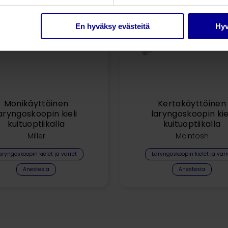
En hyväksy evästeitä
Hyv
Monikäyttöinen
Kertakäyttöinen
aryngoskoopin kieli
laryngoskoopin kie
kuituoptiikalla
kuituoptiikalla
Miller
McIntosh
aryngoskoopin kielet ja varret
Laryngoskoopin kielet ja varr
Anestesia
Anestesia