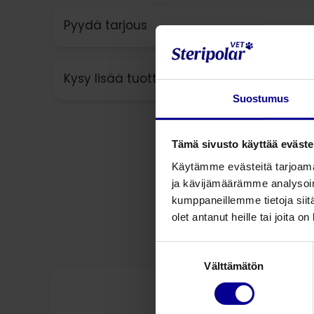
Pyydä tarjous
Kysy lisää tuotteesta
Suostumus
Tämä sivusto käyttää eväste
Käytämme evästeitä tarjoama
ja kävijämäärämme analysoim
kumppaneillemme tietoja siitä
olet antanut heille tai joita o
Suostumuksen
Välttämätön
valinta