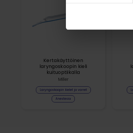
Kertakäyttöinen
laryngoskoopin kieli
l
kuituoptiikalla
Miller
Laryngoskoopin kielet ja varret
L
Anestesia