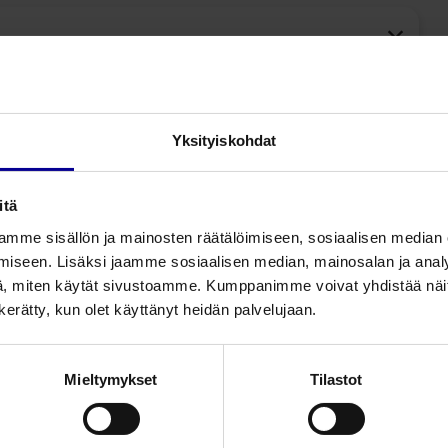
Yksityiskohdat
itä
mme sisällön ja mainosten räätälöimiseen, sosiaalisen median
iseen. Lisäksi jaamme sosiaalisen median, mainosalan ja analy
, miten käytät sivustoamme. Kumppanimme voivat yhdistää näitä t
n kerätty, kun olet käyttänyt heidän palvelujaan.
Liittyvät tuotteet
Mieltymykset
Tilastot