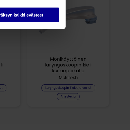
äksyn kaikki evästeet
Monikäyttöinen
li
laryngoskoopin kieli
kuituoptiikalla
McIntosh
et
Laryngoskoopin kielet ja varret
Anestesia