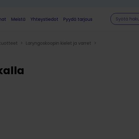
Hae sivulla
mat
Meistä
Yhteystiedot
Pyydä tarjous
tuotteet
>
Laryngoskoopin kielet ja varret
>
kalla