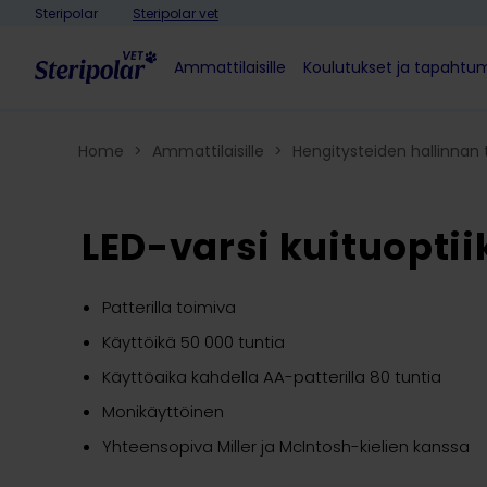
Skip to content
Steripolar
Steripolar vet
Ammattilaisille
Koulutukset ja tapahtu
Home
>
Ammattilaisille
>
Hengitysteiden hallinnan 
LED-varsi kuituoptii
Patterilla toimiva
Käyttöikä 50 000 tuntia
Käyttöaika kahdella AA-patterilla 80 tuntia
Monikäyttöinen
Yhteensopiva Miller ja McIntosh-kielien kanssa