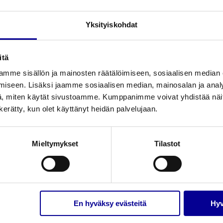
Yksityiskohdat
itä
mme sisällön ja mainosten räätälöimiseen, sosiaalisen median
iseen. Lisäksi jaamme sosiaalisen median, mainosalan ja analy
Liittyvät tuotteet
, miten käytät sivustoamme. Kumppanimme voivat yhdistää näitä t
n kerätty, kun olet käyttänyt heidän palvelujaan.
Mieltymykset
Tilastot
En hyväksy evästeitä
Hyv