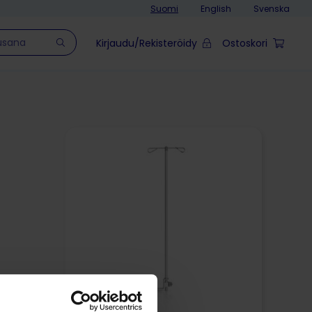
Suomi
English
Svenska
Kirjaudu/Rekisteröidy
Ostoskori