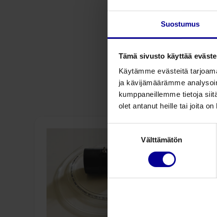
Suostumus
Tämä sivusto käyttää eväste
Käytämme evästeitä tarjoama
ja kävijämäärämme analysoim
kumppaneillemme tietoja siitä
olet antanut heille tai joita o
Suostumuksen
Välttämätön
valinta