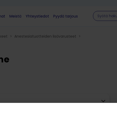
Hae sivulla
mat
Meistä
Yhteystiedot
Pyydä tarjous
kkeet
>
Anestesiatuotteiden lisävarusteet
>
ne