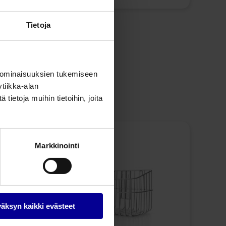
Tietoja
Jaa tämä
 ominaisuuksien tukemiseen
tiikka-alan
ietoja muihin tietoihin, joita
Markkinointi
äksyn kaikki evästeet