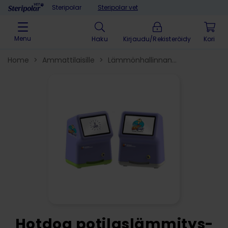
Skip to content
Steripolar
Steripolar vet
Menu
Haku
Kirjaudu/Rekisteröidy
Home
>
Ammattilaisille
>
Lämmönhallinnan
tuotteet
>
Lämpöpatjat ja -peitot
>
Hotdog potilaslämmitys­