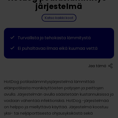
järjestelmä
Katso kaikki koot
Turvallista ja tehokasta lämmitystä
Ei puhaltavaa ilmaa eikä kuumaa vettä
Jaa tämä
HotDog potilaslämmitysjärjestelmä lämmittää
eläinpotilasta monikäyttöisten patjojen ja peittojen
avulla. Järjestelmän avulla säästetään kustannuksissa ja
voidaan vähentää infektioriskiä. HotDog -järjestelmää
on helppo ja miellyttävä käyttää. Järjestelmä koostuu
yksi- tai neljäporttisesta ohjausyksiköstä sekä