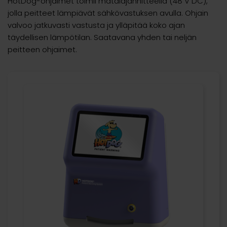
HotDog-ohjaimet toimii matalajännitteellä (48 V DC),
jolla peitteet lämpiävät sähkövastuksen avulla. Ohjain
valvoo jatkuvasti vastusta ja ylläpitää koko ajan
täydellisen lämpötilan. Saatavana yhden tai neljän
peitteen ohjaimet.