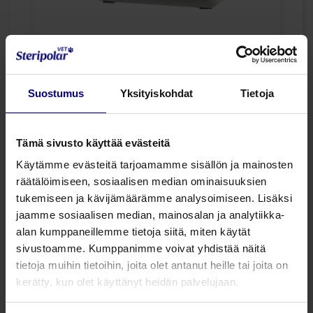
WC71V – yksikanavainen
lämmönohjain
Suostumus
Yksityiskohdat
Tietoja
Ominaisuudet:
• Yhden potilaan lämmittämiseksi
kerrallaan
Tämä sivusto käyttää evästeitä
• Kosketusnäyttö ja helppo
Käytämme evästeitä tarjoamamme sisällön ja mainosten
käyttöliittymä
räätälöimiseen, sosiaalisen median ominaisuuksien
• Integroitu käytönopastus laitteessa
tukemiseen ja kävijämäärämme analysoimiseen. Lisäksi
• Hälytysvirhekoodit mahdollisten
jaamme sosiaalisen median, mainosalan ja analytiikka-
hälytysten ja
alan kumppaneillemme tietoja siitä, miten käytät
poikkeamien diagnosoimiseksi
sivustoamme. Kumppanimme voivat yhdistää näitä
• Näytössä vianmääritystiedot
tietoja muihin tietoihin, joita olet antanut heille tai joita on
• Säädettävät asetukset
kerätty, kun olet käyttänyt heidän palvelujaan.
äänenvoimakkuudelle,
kirkkaudelle jne.