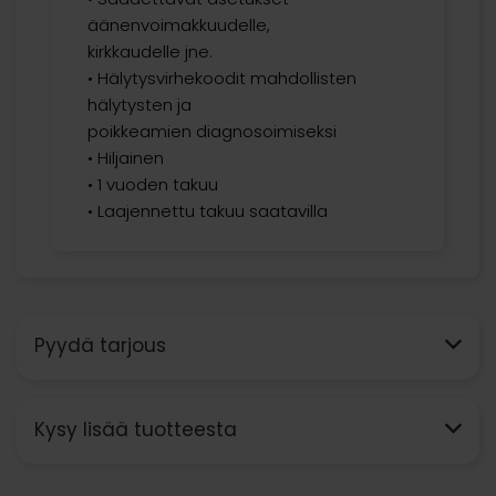
äänenvoimakkuudelle,
kirkkaudelle jne.
• Hälytysvirhekoodit mahdollisten
hälytysten ja
poikkeamien diagnosoimiseksi
• Hiljainen
• 1 vuoden takuu
• Laajennettu takuu saatavilla
Pyydä tarjous
Kysy lisää tuotteesta