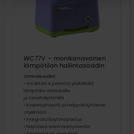
WC77V – monikanavainen
lämpötilan hallintasäädin
Ominaisuudet:
• Voi liittää 4 peitettä yksilöllisillä
lämpötila-asetuksilla
ja turvahälyttimillä
• Kosketusnäyttö ja helppokäyttöinen
ohjelmisto
• Integroitu käytönopastus
• Näytössä vianmääritystiedot
• Säädettävät asetukset