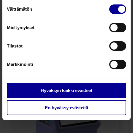
Suostumuksen
• 2 ylilämpötilahälytystä turvallisuuden
Välttämätön
valinta
takaamiseksi
• Kaapelin kiinnitys koneen
etupaneelissa, joka helpottaa käyttöä
Mieltymykset
• Hiljainen
• 1 vuoden takuu
Tilastot
• Laajennettu takuu saatavilla
Markkinointi
Hyväksyn kaikki evästeet
En hyväksy evästeitä