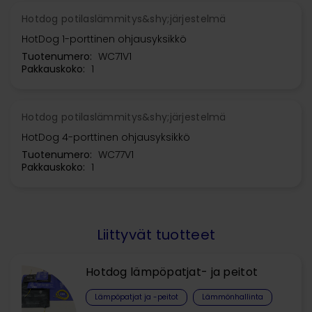
Hotdog potilaslämmitys&shy;järjestelmä
HotDog 1-porttinen ohjausyksikkö
Tuotenumero:
WC71V1
Pakkauskoko:
1
Hotdog potilaslämmitys&shy;järjestelmä
HotDog 4-porttinen ohjausyksikkö
Tuotenumero:
WC77V1
Pakkauskoko:
1
Liittyvät tuotteet
Hotdog lämpöpatjat- ja peitot
Lämpöpatjat ja -peitot
Lämmönhallinta