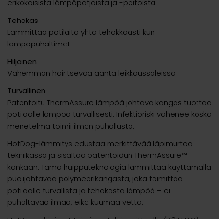
erikokoisista lämpöpatjoista ja -peitoista.
Tehokas
Lämmittää potilaita yhtä tehokkaasti kun
lämpöpuhaltimet
Hiljainen
Vähemmän häiritsevää ääntä leikkaussaleissa
Turvallinen
Patentoitu ThermAssure lämpöä johtava kangas tuottaa
potilaalle lämpöä turvallisesti. Infektioriski vähenee koska
menetelmä toimii ilman puhallusta.
HotDog-lämmitys edustaa merkittävää läpimurtoa
tekniikassa ja sisältää patentoidun ThermAssure™ -
kankaan. Tämä huipputeknologia lämmittää käyttämällä
puolijohtavaa polymeerikangasta, joka toimittaa
potilaalle turvallista ja tehokasta lämpöä – ei
puhaltavaa ilmaa, eikä kuumaa vettä.