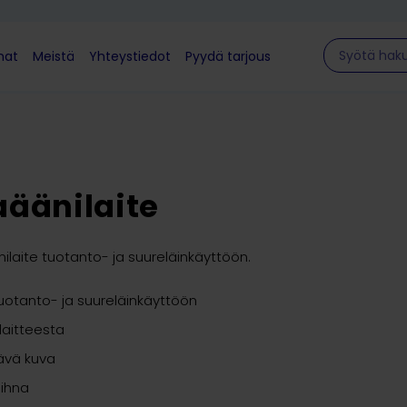
Hae sivulla
mat
Meistä
Yhteystiedot
Pyydä tarjous
äänilaite
nilaite tuotanto- ja suureläinkäyttöön.
 tuotanto- ja suureläinkäyttöön
laitteesta
rävä kuva
hihna