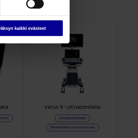
äksyn kaikki evästeet
aite
Vetus 9 -ultraäänilaite
minen
Ultraäänilaitteet
Pieneläinten kuvantaminen