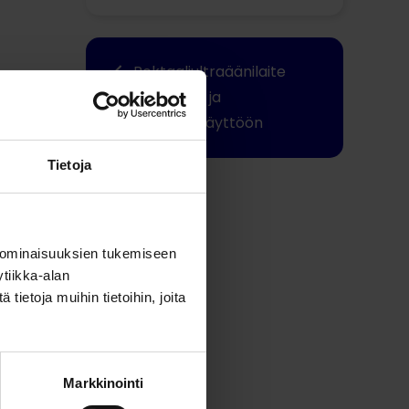
Rektaaliultraäänilaite
tuotanto- ja
suureläinkäyttöön
Tietoja
Jaa tämä
 ominaisuuksien tukemiseen
tiikka-alan
ietoja muihin tietoihin, joita
Markkinointi