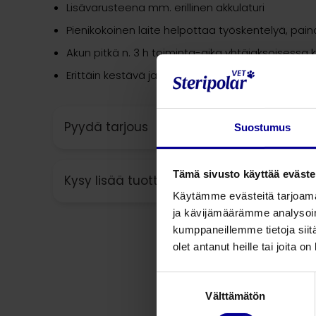
Lisävarusteena mm. erillinen akkulaturi
Pienikokoinen laite helpottaa työskentelyä, pain
Akun pitkä n. 3 h toiminta-aika yhtäjaksoisess
Erittäin kestävä ja pitkäikäinen akku tuo säästöä
Pyydä tarjous
Suostumus
Tämä sivusto käyttää eväste
Kysy lisää tuotteesta
Käytämme evästeitä tarjoama
ja kävijämäärämme analysoim
kumppaneillemme tietoja siitä
olet antanut heille tai joita o
Suostumuksen
Välttämätön
valinta