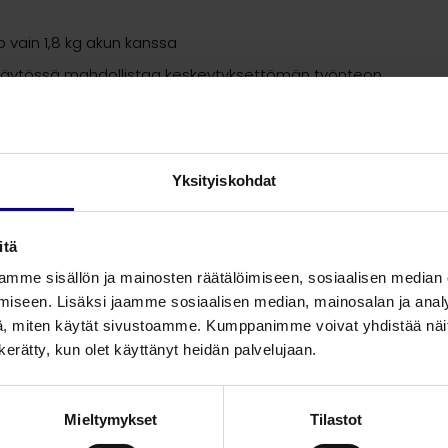
o vain 1,8 kg akun kanssa
a käytössä mahdollistaa keskeytyksettömän työnteon
 laitekustannuksiin
Yksityiskohdat
itä
mme sisällön ja mainosten räätälöimiseen, sosiaalisen median
iseen. Lisäksi jaamme sosiaalisen median, mainosalan ja analy
, miten käytät sivustoamme. Kumppanimme voivat yhdistää näitä t
n kerätty, kun olet käyttänyt heidän palvelujaan.
Mieltymykset
Tilastot