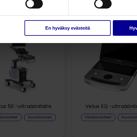
Liittyvät tuotteet
En hyväksy evästeitä
Hyv
us 50 -ultraäänilaite
Vetus EQ -ultraäänil
äänilaitteet
Kuvantaminen
Ultraäänilaitteet
Kuvanta