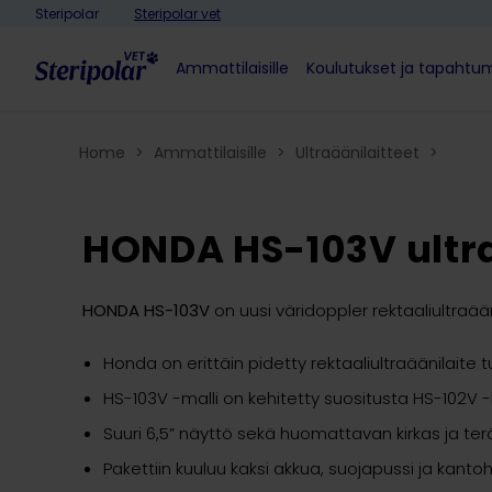
Skip to content
Steripolar
Steripolar vet
Ammattilaisille
Koulutukset ja tapahtu
Home
>
Ammattilaisille
>
Ultraäänilaitteet
>
HONDA HS-103V ultra
HONDA HS-103V
on uusi väridoppler rektaaliultraää
Honda on erittäin pidetty rektaaliultraäänilaite
HS-103V -malli on kehitetty suositusta HS-102V -
Suuri 6,5” näyttö sekä huomattavan kirkas ja te
Pakettiin kuuluu kaksi akkua, suojapussi ja kanto