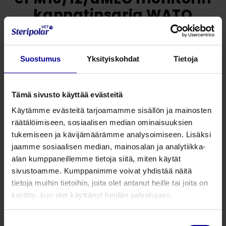
kannatinsarja WATO
malleihin
Katso kaikki koot
Suostumus
Yksityiskohdat
Tietoja
Jaa tämä
Tämä sivusto käyttää evästeitä
Tuote on tilaustuote. Kysy lisää tuotteesta.
Käytämme evästeitä tarjoamamme sisällön ja mainosten
räätälöimiseen, sosiaalisen median ominaisuuksien
tukemiseen ja kävijämäärämme analysoimiseen. Lisäksi
Kysy lisää tuotteesta
jaamme sosiaalisen median, mainosalan ja analytiikka-
alan kumppaneillemme tietoja siitä, miten käytät
sivustoamme. Kumppanimme voivat yhdistää näitä
tietoja muihin tietoihin, joita olet antanut heille tai joita on
Liittyvät tuotteet
kerätty, kun olet käyttänyt heidän palvelujaan.
AG scavenging 3-way kit
Suostumuksen