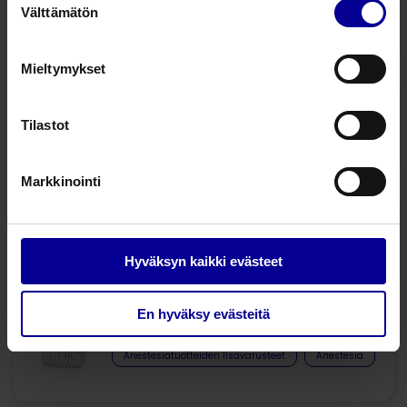
Välttämätön
Anestesiatuotteiden kulutustavarat
valinta
Anestesiatuotteiden lisävarusteet
Mieltymykset
Pikayhdistin kaasunäytteen
mittaamiseen
Tilastot
Anestesiatuotteiden lisävarusteet
Anestesia
Markkinointi
Monitoriteline Veta 3 ja 5 malllin
Anestesiatuotteiden lisävarusteet
Anestesia
Hyväksyn kaikki evästeet
En hyväksy evästeitä
Tarvikekori
Anestesiatuotteiden lisävarusteet
Anestesia