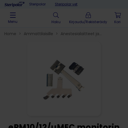
Skip to content
Steripolar
Steripolar vet
Menu
Haku
Kirjaudu/Rekisteröidy
Home
>
Ammattilaisille
>
Anestesialaitteet ja
tarvikkeet
>
Anestesiatuotteiden lisävarusteet
>
ePM10/12/uMEC monitorin