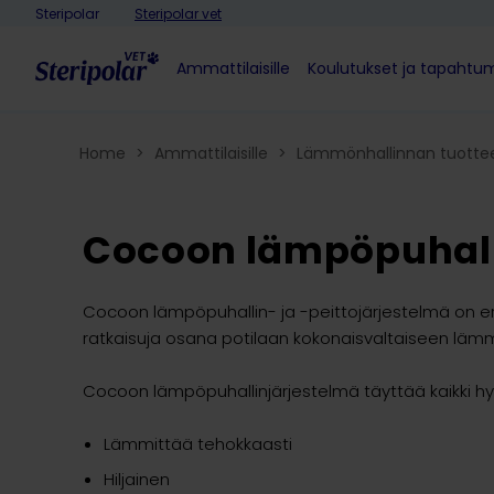
Skip to content
Steripolar
Steripolar vet
Ammattilaisille
Koulutukset ja tapahtu
Home
>
Ammattilaisille
>
Lämmönhallinnan tuotte
Cocoon lämpöpuhall
Cocoon lämpöpu­hallin- ja -peittojärjestelmä on erit
ratkaisuja osana potilaan kokonaisvaltaiseen läm
Cocoon lämpöpuhallinjärjestelmä täyttää kaikki 
Lämmittää tehokkaasti
Hiljainen