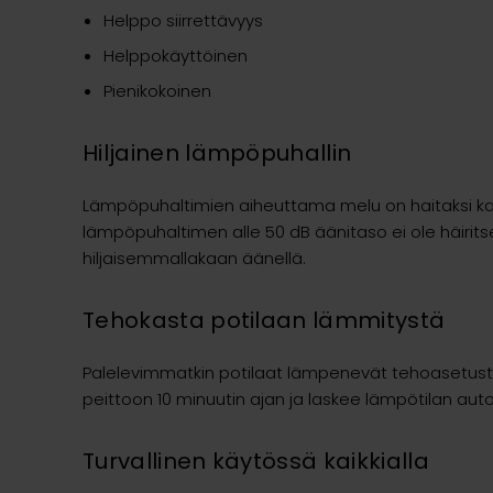
Helppo siirrettävyys
Helppokäyttöinen
Pienikokoinen
Hiljainen lämpöpuhallin
Lämpöpuhaltimien aiheuttama melu on haitaksi kai
lämpöpuhaltimen alle 50 dB äänitaso ei ole häirits
hiljaisemmallakaan äänellä.
Tehokasta potilaan lämmitystä
Palelevimmatkin potilaat lämpenevät tehoasetust
peittoon 10 minuutin ajan ja laskee lämpötilan aut
Turvallinen käytössä kaikkialla