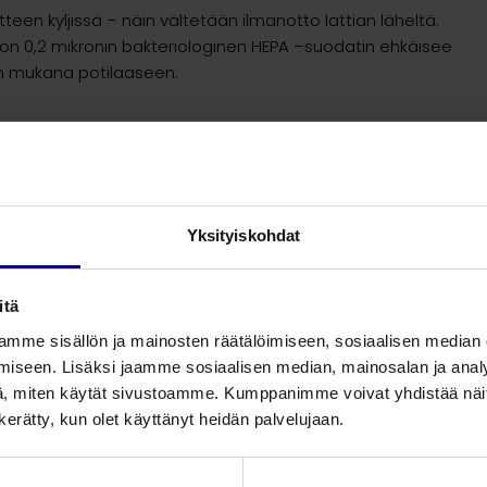
en kyljissä – näin vältetään ilmanotto lattian läheltä.
ua on 0,2 mikronin bakteriologinen HEPA –suodatin ehkäisee
n mukana potilaaseen.
alla sukalla. Sukka voidaan pyyhkiä millä tahansa ei
opeuttaa puhdistusta ja säästää kallista aikaa.
Yksityiskohdat
itä
mme sisällön ja mainosten räätälöimiseen, sosiaalisen median
aajasta valikoimasta löytyy kaikkiin lämmitystarpeisiin
iseen. Lisäksi jaamme sosiaalisen median, mainosalan ja analy
e. Peittojen potilasta koskettava materiaali on miellyttävän
, miten käytät sivustoamme. Kumppanimme voivat yhdistää näitä t
ävää ja turvallista kehrättyä polypropyleeniä.
n kerätty, kun olet käyttänyt heidän palvelujaan.