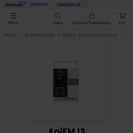
Skip to content
Steripolar
Steripolar vet
Menu
Haku
Kirjaudu/Rekisteröidy
Home
>
Ammattilaisille
>
Ruisku- ja infuusiopumput
>
AniFM I3