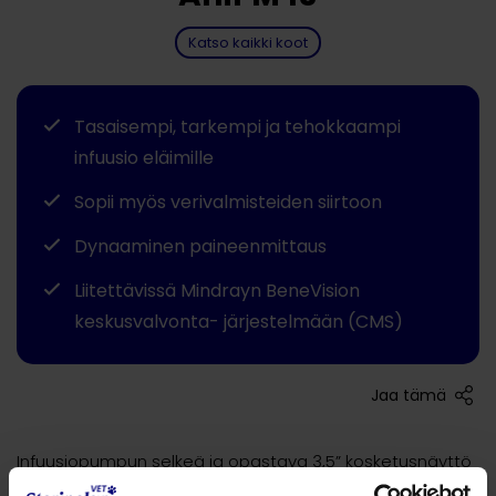
Katso kaikki koot
Tasaisempi, tarkempi ja tehokkaampi
infuusio eläimille
Sopii myös verivalmisteiden siirtoon
Dynaaminen paineenmittaus
Liitettävissä Mindrayn BeneVision
keskusvalvonta- järjestelmään (CMS)
Jaa tämä
Infuusiopumpun selkeä ja opastava 3,5” kosketusnäyttö
sekä koko hoitojakson ohjelmointi etukäteen tekevät