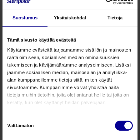
käytöstä helppoa. Yleisimmin käytetyt
nesteensiirtolaitteet ovat valmiiksi kalibroituna
Suostumus
Yksityiskohdat
Tietoja
laitteeseen. Laite sopii myös verivalmisteiden sekä
ravintoliuosten antoon. Letkussa olevien ilmakuplien
tunnistus lisää potilasturvallisuutta, ja dynaaminen
Tämä sivusto käyttää evästeitä
paineentunnistus varmistaa tasaisen infuusion. Mikäli
letku tukkeutuu, paineentunnistuksen ansiosta
Käytämme evästeitä tarjoamamme sisällön ja mainosten
nesteenanto pysähtyy, ja Auto-Restart-toiminto jatkaa
räätälöimiseen, sosiaalisen median ominaisuuksien
nesteytystä tukoksen vapautuessa. Antibolus-toiminto
tukemiseen ja kävijämäärämme analysoimiseen. Lisäksi
estää nesteen äkillisen vapautumisen. Akun pitkä, yli 5,5
jaamme sosiaalisen median, mainosalan ja analytiikka-
h käyttöaika tuo työskentelyvarmuutta.
alan kumppaneillemme tietoja siitä, miten käytät
sivustoamme. Kumppanimme voivat yhdistää näitä
tietoja muihin tietoihin, joita olet antanut heille tai joita on
Tuotetiedot
kerätty, kun olet käyttänyt heidän palvelujaan.
Suostumuksen
Tuotenumero
Tuotekuvaus
Pakkausk
Välttämätön
valinta
AniFM I 3
AniFM I 3 infuusiopumppu
1